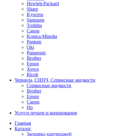
Hewlett-Packard
Sharp
Kyocera
Samsung
Toshiba
Canon
Konica-Minolta
Pantum
Oki
Panasonic
Brother
Epson
Xerox
Ricoh
Чернила, СНПЧ, Сервисные жидкости
Сервисные жидкости
Brother
Epson
Canon
Hp
Услуги печати и копирования
Главная
Каталог
Заправка картриджей