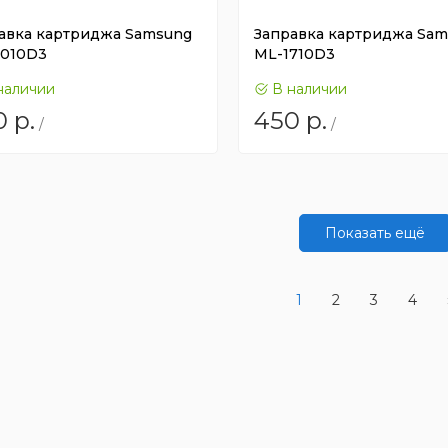
авка картриджа Samsung
Заправка картриджа Sa
010D3
ML-1710D3
наличии
В наличии
0
р.
450
р.
/
/
Показать ещё
1
2
3
4