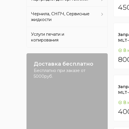
45
Чернила, СНПЧ, Сервисные
жидкости
Услуги печати и
Запр
копирования
MLT-
В 
80
Доставка бесплатно
Бесплатно при заказе от
5000руб.
Запр
MLT-
В 
40