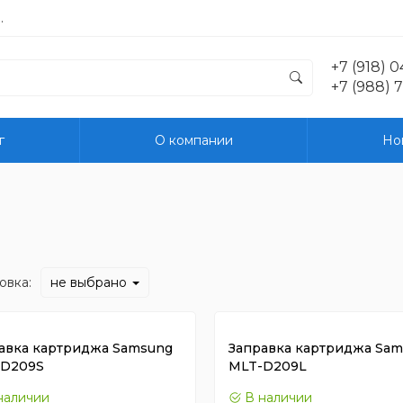
.
+7 (918) 
+7 (988) 
г
О компании
Но
овка:
не выбрано
авка картриджа Samsung
Заправка картриджа Sa
-D209S
MLT-D209L
наличии
В наличии