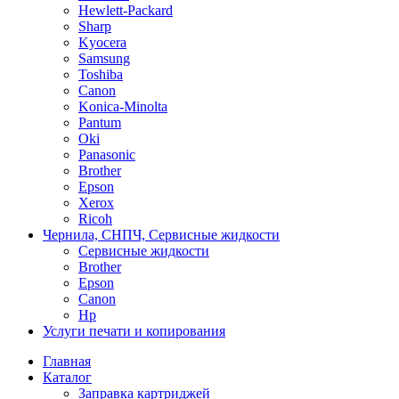
Hewlett-Packard
Sharp
Kyocera
Samsung
Toshiba
Canon
Konica-Minolta
Pantum
Oki
Panasonic
Brother
Epson
Xerox
Ricoh
Чернила, СНПЧ, Сервисные жидкости
Сервисные жидкости
Brother
Epson
Canon
Hp
Услуги печати и копирования
Главная
Каталог
Заправка картриджей