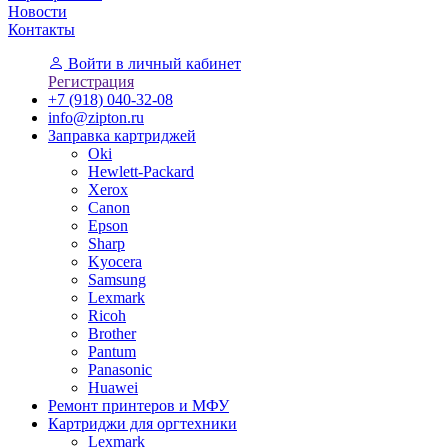
Новости
Контакты
Войти
в личный кабинет
Регистрация
+7 (918) 040-32-08
info@zipton.ru
Заправка картриджей
Oki
Hewlett-Packard
Xerox
Canon
Epson
Sharp
Kyocera
Samsung
Lexmark
Ricoh
Brother
Pantum
Panasonic
Huawei
Ремонт принтеров и МФУ
Картриджи для оргтехники
Lexmark