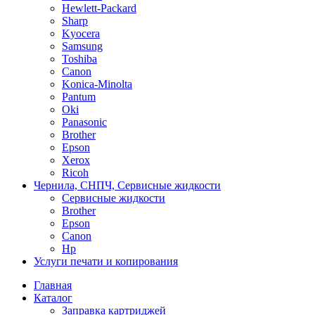
Hewlett-Packard
Sharp
Kyocera
Samsung
Toshiba
Canon
Konica-Minolta
Pantum
Oki
Panasonic
Brother
Epson
Xerox
Ricoh
Чернила, СНПЧ, Сервисные жидкости
Сервисные жидкости
Brother
Epson
Canon
Hp
Услуги печати и копирования
Главная
Каталог
Заправка картриджей