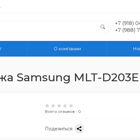
.
+7 (918) 
+7 (988) 
г
О компании
Но
жа Samsung MLT-D203E
Всего отзывов - 0
Поделиться: