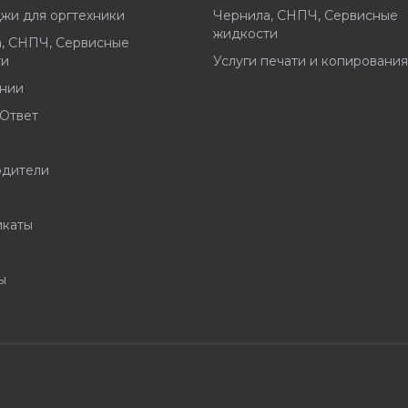
жи для оргтехники
Чернила, СНПЧ, Сервисные
жидкости
, СНПЧ, Сервисные
ти
Услуги печати и копирования
нии
Ответ
одители
икаты
и
ы