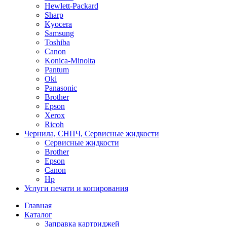
Hewlett-Packard
Sharp
Kyocera
Samsung
Toshiba
Canon
Konica-Minolta
Pantum
Oki
Panasonic
Brother
Epson
Xerox
Ricoh
Чернила, СНПЧ, Сервисные жидкости
Сервисные жидкости
Brother
Epson
Canon
Hp
Услуги печати и копирования
Главная
Каталог
Заправка картриджей