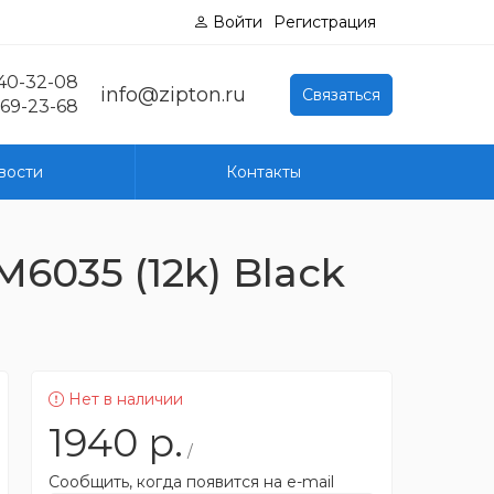
Войти
Регистрация
040-32-08
info@zipton.ru
Связаться
769-23-68
вости
Контакты
6035 (12k) Black
Нет в наличии
1940
р.
/
Сообщить, когда появится на e-mail