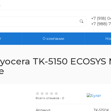
.
+7 (918) 
+7 (988) 
г
О компании
Но
ocera TK-5150 ECOSYS M
e
Всего отзывов - 0
Артикул
TK-5150K