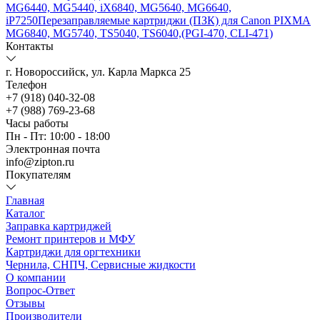
MG6440, MG5440, iX6840, MG5640, MG6640,
iP7250
Перезаправляемые картриджи (ПЗК) для Canon PIXMA
MG6840, MG5740, TS5040, TS6040,(PGI-470, CLI-471)
Контакты
г. Новороссийск, ул. Карла Маркса 25
Телефон
+7 (918) 040-32-08
+7 (988) 769-23-68
Часы работы
Пн - Пт: 10:00 - 18:00
Электронная почта
info@zipton.ru
Покупателям
Главная
Каталог
Заправка картриджей
Ремонт принтеров и МФУ
Картриджи для оргтехники
Чернила, СНПЧ, Сервисные жидкости
О компании
Вопрос-Ответ
Отзывы
Производители