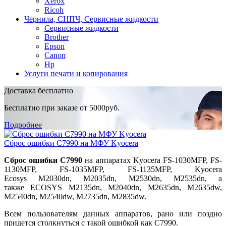
Xerox
Ricoh
Чернила, СНПЧ, Сервисные жидкости
Сервисные жидкости
Brother
Epson
Canon
Hp
Услуги печати и копирования
Доставка бесплатно
Бесплатно при заказе от 5000руб.
Подробнее
Сброс ошибки С7990 на МФУ Kyocera
Сброс ошибки С7990
на аппаратах Kyocera FS-1030MFP, FS-
1130MFP, FS-1035MFP, FS-1135MFP, Kyocera
Ecosys M2030dn, M2035dn, M2530dn, M2535dn, а
также ECOSYS M2135dn, M2040dn, M2635dn, M2635dw,
M2540dn, M2540dw, M2735dn, M2835dw.
Всем пользователям данных аппаратов, рано или поздно
придется столкнуться с такой ошибкой как С7990.