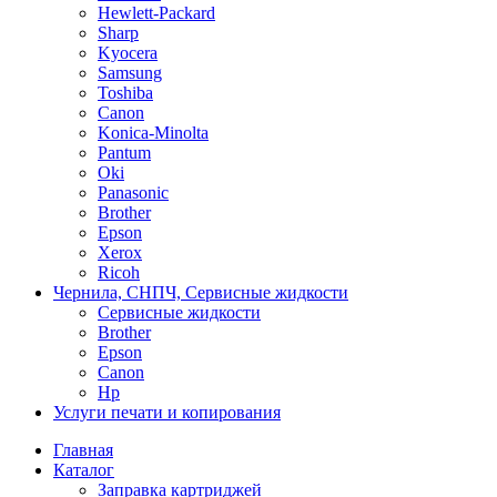
Hewlett-Packard
Sharp
Kyocera
Samsung
Toshiba
Canon
Konica-Minolta
Pantum
Oki
Panasonic
Brother
Epson
Xerox
Ricoh
Чернила, СНПЧ, Сервисные жидкости
Сервисные жидкости
Brother
Epson
Canon
Hp
Услуги печати и копирования
Главная
Каталог
Заправка картриджей