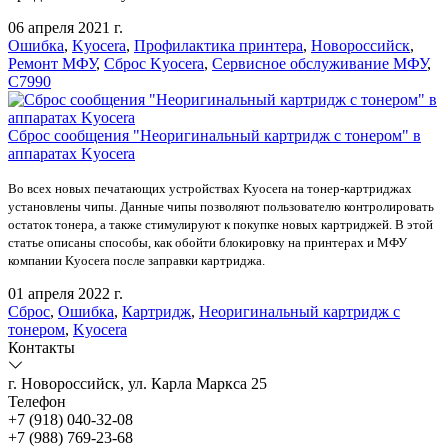
06 апреля 2021 г.
Ошибка
,
Kyocera
,
Профилактика принтера
,
Новороссийск
,
Ремонт МФУ
,
Сброс Kyocera
,
Сервисное обслуживание МФУ
,
C7990
Сброс сообщения "Неоригинальный картридж с тонером" в
аппаратах Kyocera
Во всех новых печатающих устройствах Kyocera на тонер-картриджах
установлены чипы. Данные чипы позволяют пользователю контролировать
остаток тонера, а также стимулируют к покупке новых картриджей. В этой
статье описаны способы, как обойти блокировку на принтерах и МФУ
компании Kyocera после заправки картриджа.
01 апреля 2022 г.
Сброс
,
Ошибка
,
Картридж
,
Неоригинальный картридж с
тонером
,
Kyocera
Контакты
г. Новороссийск, ул. Карла Маркса 25
Телефон
+7 (918) 040-32-08
+7 (988) 769-23-68